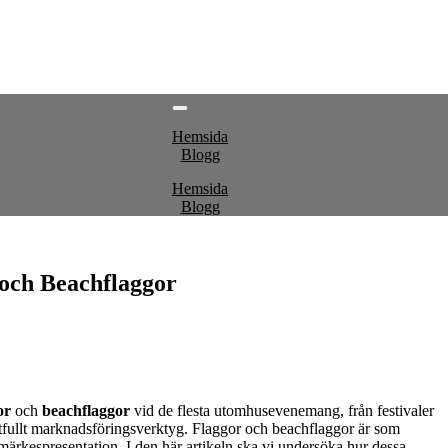
Hemsida
Blogg
Hemsida
Blogg
och Beachflaggor
or
och
beachflaggor
vid de flesta utomhusevenemang, från festivaler
kraftfullt marknadsföringsverktyg. Flaggor och beachflaggor är som
ärkespresentation. I den här artikeln ska vi undersöka hur dessa