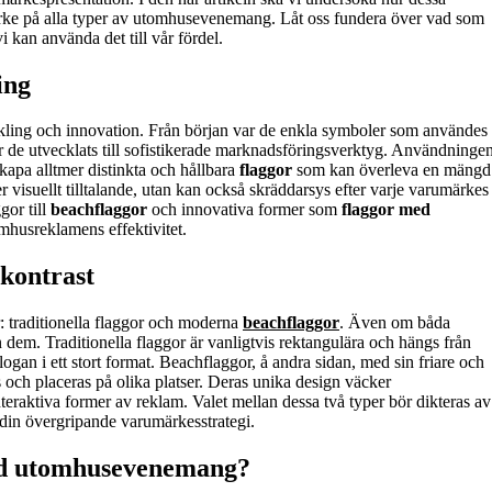
ärke på alla typer av utomhusevenemang. Låt oss fundera över vad som
i kan använda det till vår fördel.
ing
eckling och innovation. Från början var de enkla symboler som användes
ar de utvecklats till sofistikerade marknadsföringsverktyg. Användninge
skapa alltmer distinkta och hållbara
flaggor
som kan överleva en mängd
r visuellt tilltalande, utan kan också skräddarsys efter varje varumärkes
gor till
beachflaggor
och innovativa former som
flaggor med
omhusreklamens effektivitet.
 kontrast
: traditionella flaggor och moderna
beachflaggor
. Även om båda
n dem. Traditionella flaggor är vanligtvis rektangulära och hängs från
slogan i ett stort format. Beachflaggor, å andra sidan, med sin friare och
och placeras på olika platser. Deras unika design väcker
teraktiva former av reklam. Valet mellan dessa två typer bör dikteras av
din övergripande varumärkesstrategi.
vid utomhusevenemang?