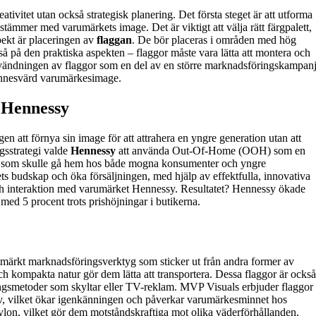
vitet utan också strategisk planering. Det första steget är att utforma
sstämmer med varumärkets image. Det är viktigt att välja rätt färgpalett,
pekt är placeringen av
flaggan
. De bör placeras i områden med hög
så på den praktiska aspekten – flaggor måste vara lätta att montera och
nvändningen av flaggor som en del av en större marknadsföringskampan
minnesvärd varumärkesimage.
 Hennessy
 att förnya sin image för att attrahera en yngre generation utan att
gsstrategi valde
Hennessy
att använda Out-Of-Home (OOH) som en
som skulle gå hem hos både mogna konsumenter och yngre
ts budskap och öka försäljningen, med hjälp av effektfulla, innovativa
h interaktion med varumärket Hennessy. Resultatet? Hennessy ökade
 med 5 procent trots prishöjningar i butikerna.
 utmärkt marknadsföringsverktyg som sticker ut från andra former av
ch kompakta natur gör dem lätta att transportera. Dessa flaggor är också
ingsmetoder som skyltar eller TV-reklam. MVP Visuals erbjuder flaggor
ov, vilket ökar igenkänningen och påverkar varumärkesminnet hos
 nylon, vilket gör dem motståndskraftiga mot olika väderförhållanden.