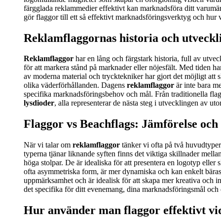
färgglada reklammedier effektivt kan marknadsföra ditt varum
gör flaggor till ett så effektivt marknadsföringsverktyg och hur v
Reklamflaggornas historia och utveckl
Reklamflaggor
har en lång och färgstark historia, full av utv
för att markera stånd på marknader eller nöjesfält. Med tiden h
av moderna material och trycktekniker har gjort det möjligt att 
olika väderförhållanden. Dagens
reklamflaggor
är inte bara me
specifika marknadsföringsbehov och mål. Från traditionella flag
lysdioder
, alla representerar de nästa steg i utvecklingen av ut
Flaggor vs Beachflags: Jämförelse och
När vi talar om
reklamflaggor
tänker vi ofta på två huvudtyper
typerna tjänar liknande syften finns det viktiga skillnader mella
höga stolpar. De är idealiska för att presentera en logotyp eller 
ofta asymmetriska form, är mer dynamiska och kan enkelt bäras 
uppmärksamhet och är idealisk för att skapa mer kreativa och in
det specifika för ditt evenemang, dina marknadsföringsmål och 
Hur använder man flaggor effektivt 