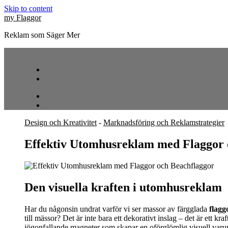
Skip to content
my Flaggor
Reklam som Säger Mer
Design och Kreativitet
-
Marknadsföring och Reklamstrategier
Effektiv Utomhusreklam med Flaggor 
Den visuella kraften i utomhusreklam
Har du någonsin undrat varför vi ser massor av färgglada
flagg
till mässor? Det är inte bara ett dekorativt inslag – det är ett 
iögonfallande magneter som skapar en oförglömlig visuell varum