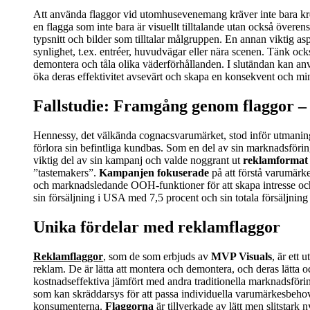
Att använda flaggor vid utomhusevenemang kräver inte bara kreati
en flagga som inte bara är visuellt tilltalande utan också överen
typsnitt och bilder som tilltalar målgruppen. En annan viktig as
synlighet, t.ex. entréer, huvudvägar eller nära scenen. Tänk ock
demontera och tåla olika väderförhållanden. I slutändan kan a
öka deras effektivitet avsevärt och skapa en konsekvent och 
Fallstudie: Framgång genom flaggor –
Hennessy, det välkända cognacsvarumärket, stod inför utmaningen
förlora sin befintliga kundbas. Som en del av sin marknadsförin
viktig del av sin kampanj och valde noggrant ut
reklamformat
”tastemakers”.
Kampanjen fokuserade
på att förstå varumärke
och marknadsledande OOH-funktioner för att skapa intresse oc
sin försäljning i USA med 7,5 procent och sin totala försäljning
Unika fördelar med reklamflaggor
Reklamflaggor
, som de som erbjuds av
MVP Visuals
, är ett
reklam. De är lätta att montera och demontera, och deras lätta o
kostnadseffektiva jämfört med andra traditionella marknadsför
som kan skräddarsys för att passa individuella varumärkesbeh
konsumenterna.
Flaggorna
är tillverkade av lätt men slitstark